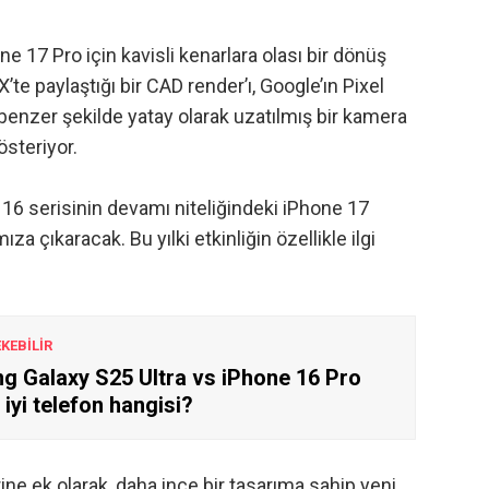
e 17 Pro için kavisli kenarlara olası bir dönüş
’te paylaştığı bir CAD render’ı
, Google’ın Pixel
benzer şekilde yatay olarak uzatılmış bir kamera
österiyor.
16 serisinin
devamı niteliğindeki iPhone 17
ıza çıkaracak. Bu yılki etkinliğin özellikle ilgi
EKEBİLİR
 Galaxy S25 Ultra vs iPhone 16 Pro
 iyi telefon hangisi?
ne ek olarak, daha ince bir tasarıma sahip yeni