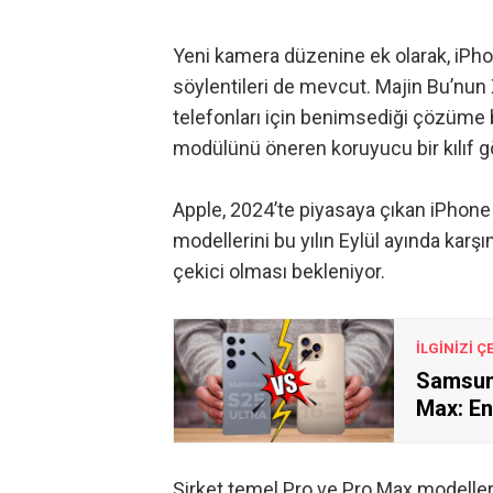
Yeni kamera düzenine ek olarak, iPhon
söylentileri de mevcut.
Majin Bu’nun X
telefonları için benimsediği çözüme 
modülünü öneren koruyucu bir kılıf g
Apple, 2024’te piyasaya çıkan
iPhone 
modellerini bu yılın Eylül ayında karşım
çekici olması bekleniyor.
İLGİNİZİ Ç
Samsung
Max: En
Şirket temel Pro ve Pro Max modelleri