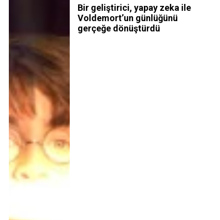
Bir geliştirici, yapay zeka ile
Voldemort’un günlüğünü
gerçeğe dönüştürdü