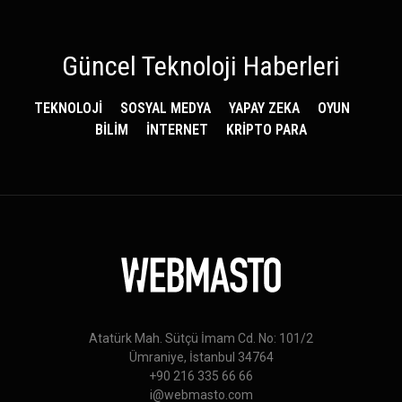
Güncel Teknoloji Haberleri
TEKNOLOJİ
SOSYAL MEDYA
YAPAY ZEKA
OYUN
BİLİM
İNTERNET
KRİPTO PARA
Atatürk Mah. Sütçü İmam Cd. No: 101/2
Ümraniye, İstanbul 34764
+90 216 335 66 66
i@webmasto.com