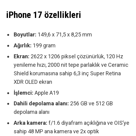
iPhone 17 özellikleri
Boyutlar:
149,6 x 71,5 x 8,25 mm
Ağırlık:
199 gram
Ekran:
2622 x 1206 piksel çözünürlük, 120 Hz
yenileme hızı, 2000 nit tepe parlaklık ve Ceramic
Shield korumasına sahip 6,3 inç Super Retina
XDR OLED ekran
İşlemci:
Apple A19
Dahili depolama alanı:
256 GB ve 512 GB
depolama alanı
Arka kamera:
f/1.6 diyafram açıklığına ve OIS’ye
sahip 48 MP ana kamera ve
2x optik