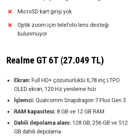
MicroSD kart girişi yok
Optik zoom için telefoto lens desteği
bulunmuyor
Realme GT 6T (27.049 TL)
Ekran:
Full HD+ çözünürlüklü 6,78 inç LTPO
OLED ekran, 120 Hz yenileme hızı
İşlemci:
Qualcomm Snapdragon 7 Plus Gen 3
RAM kapasitesi:
8 GB ve 12 GB RAM
Dahili depolama alanı:
128 GB, 256 GB ve 512
GB dahili depolama