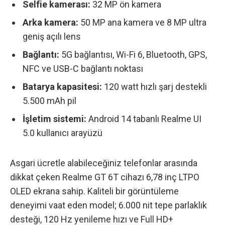
Selfie kamerası:
32 MP ön kamera
Arka kamera:
50 MP ana kamera ve 8 MP ultra
geniş açılı lens
Bağlantı:
5G bağlantısı, Wi-Fi 6, Bluetooth, GPS,
NFC ve USB-C bağlantı noktası
Batarya kapasitesi:
120 watt hızlı şarj destekli
5.500 mAh pil
İşletim sistemi:
Android 14 tabanlı Realme UI
5.0 kullanıcı arayüzü
Asgari ücretle alabileceğiniz telefonlar arasında
dikkat çeken
Realme GT 6T
cihazı 6,78 inç LTPO
OLED ekrana sahip. Kaliteli bir görüntüleme
deneyimi vaat eden model; 6.000 nit tepe parlaklık
desteği, 120 Hz yenileme hızı ve Full HD+