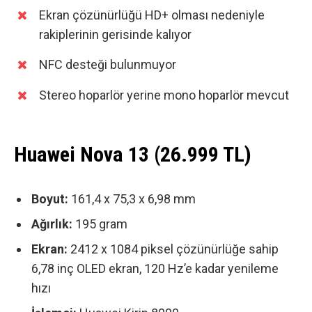
Ekran çözünürlüğü HD+ olması nedeniyle
rakiplerinin gerisinde kalıyor
NFC desteği bulunmuyor
Stereo hoparlör yerine mono hoparlör mevcut
Huawei Nova 13 (26.999 TL)
Boyut:
161,4 x 75,3 x 6,98 mm
Ağırlık:
195 gram
Ekran:
2412 x 1084 piksel çözünürlüğe sahip
6,78 inç OLED ekran,
120 Hz’e kadar yenileme
hızı