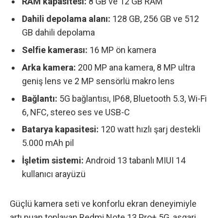
RAM kapasitesi:
8 GB ve 12 GB RAM
Dahili depolama alanı:
128 GB, 256 GB ve 512
GB dahili depolama
Selfie kamerası:
16 MP ön kamera
Arka kamera:
200 MP ana kamera, 8 MP ultra
geniş lens ve 2 MP sensörlü makro lens
Bağlantı:
5G bağlantısı, IP68, Bluetooth 5.3, Wi-Fi
6, NFC, stereo ses ve USB-C
Batarya kapasitesi:
120 watt hızlı şarj destekli
5.000 mAh pil
İşletim sistemi:
Android 13 tabanlı MIUI 14
kullanıcı arayüzü
Güçlü kamera seti ve konforlu ekran deneyimiyle
artı puan toplayan Redmi Note 13 Pro+ 5G
, asgari