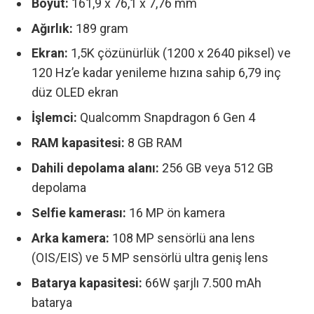
Boyut:
161,9 x 76,1 x 7,76 mm
Ağırlık:
189 gram
Ekran:
1,5K çözünürlük (1200 x 2640 piksel) ve
120 Hz’e kadar yenileme hızına sahip 6,79 inç
düz OLED ekran
İşlemci:
Qualcomm Snapdragon 6 Gen 4
RAM kapasitesi:
8 GB RAM
Dahili depolama alanı:
256 GB veya 512 GB
depolama
Selfie kamerası:
16 MP ön kamera
Arka kamera:
108 MP sensörlü ana lens
(OIS/EIS) ve
5 MP sensörlü ultra geniş lens
Batarya kapasitesi:
66W şarjlı 7.500 mAh
batarya