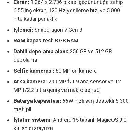
Ekran:
1.264 x 2.736 piksel çözünürlüğe sahip
6,55 inç ekran, 120 Hz yenileme hızı ve 5.000
nite kadar parlaklık
İşlemci:
Snapdragon 7 Gen 3
RAM kapasitesi
:
8 GB RAM
Dahili depolama alanı:
256 GB ve 512 GB
depolama
Selfie kamerası:
50 MP ön kamera
Arka kamera:
200 MP f/1.9 ana sensör ve 12
MP f/2.2 ultra geniş ve makro sensör
Batarya kapasitesi:
66W hızlı şarj destekli 5.300
mAh pil
İşletim sistemi:
Android 15 tabanlı MagicOS 9.0
kullanıcı arayüzü