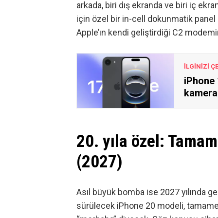
arkada, biri dış ekranda ve biri iç ek
için özel bir in-cell dokunmatik panel 
Apple’ın kendi geliştirdiği C2 modemi
İLGİNİZİ Ç
iPhone 
kamera 
20. yıla özel: Tama
(2027)
Asıl büyük bomba ise 2027 yılında geli
sürülecek iPhone 20 modeli, tamamen y