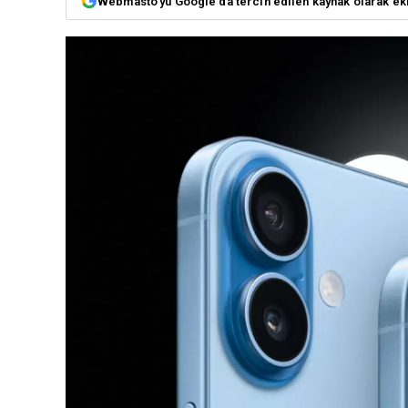
Webmasto'yu Google'da tercih edilen kaynak olarak ek