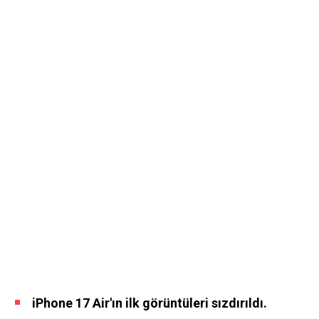
iPhone 17 Air'ın ilk görüntüleri sızdırıldı.