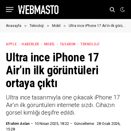
»
»
»
Anasayfa
Teknoloji
Mobil
Ultra ince iPhone 17 Air’ın ilk görüntüleri ortaya çıktı
APPLE
HABERLER
MOBIL
TASARIM
TEKNOLOJI
Ultra ince iPhone 17
Air’ın ilk görüntüleri
ortaya çıktı
Ultra ince tasarımıyla öne çıkacak iPhone 17
Air'ın ilk görüntüleri internete sızdı. Cihazın
görsel kimliği deşifre edildi.
Efrahim Aslan
10 Nisan 2025, 18:22
Güncelleme:
28 Ocak 2026,
15:28