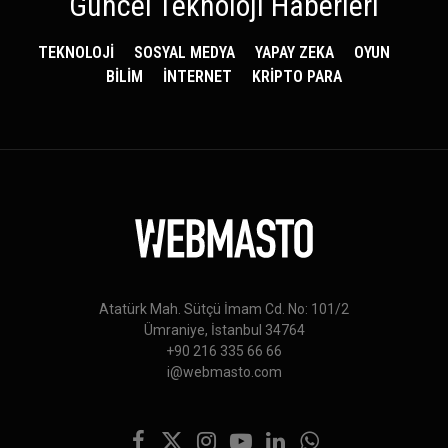
Güncel Teknoloji Haberleri
TEKNOLOJİ
SOSYAL MEDYA
YAPAY ZEKA
OYUN
BİLİM
İNTERNET
KRİPTO PARA
Atatürk Mah. Sütçü İmam Cd. No: 101/2
Ümraniye, İstanbul 34764
+90 216 335 66 66
i@webmasto.com