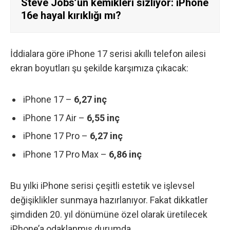
Steve Jobs’un kemikleri sızlıyor: iPhone
16e hayal kırıklığı mı?
İddialara göre iPhone 17 serisi akıllı telefon ailesi
ekran boyutları şu şekilde karşımıza çıkacak:
iPhone 17 –
6,27 inç
iPhone 17 Air –
6,55 inç
iPhone 17 Pro –
6,27 inç
iPhone 17 Pro Max –
6,86 inç
Bu yılki iPhone serisi çeşitli estetik ve işlevsel
değişiklikler sunmaya hazırlanıyor. Fakat dikkatler
şimdiden 20. yıl dönümüne özel olarak üretilecek
iPhone’a odaklanmış durumda.