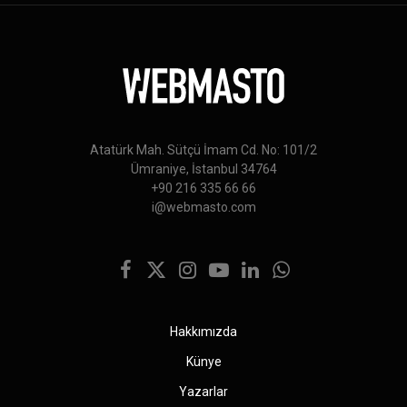
Atatürk Mah. Sütçü İmam Cd. No: 101/2
Ümraniye, İstanbul 34764
+90 216 335 66 66
i@webmasto.com
Facebook
X
Instagram
YouTube
LinkedIn
WhatsApp
(Twitter)
Hakkımızda
Künye
Yazarlar