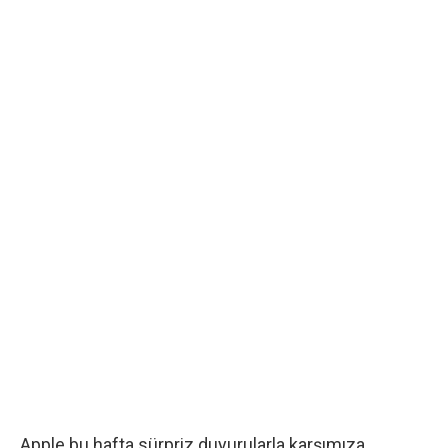
Apple bu hafta sürpriz duyurularla karşımıza