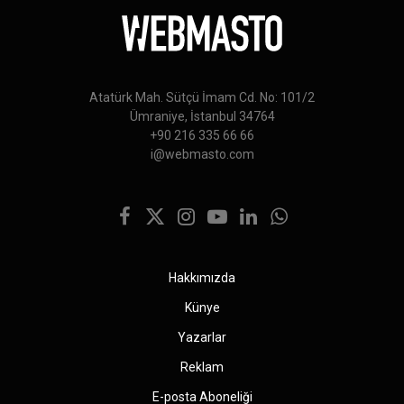
Atatürk Mah. Sütçü İmam Cd. No: 101/2
Ümraniye, İstanbul 34764
+90 216 335 66 66
i@webmasto.com
Facebook
X
Instagram
YouTube
LinkedIn
WhatsApp
(Twitter)
Hakkımızda
Künye
Yazarlar
Reklam
E-posta Aboneliği