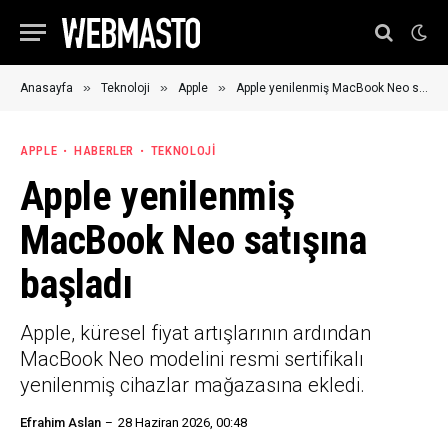
»
»
»
Anasayfa
Teknoloji
Apple
Apple yenilenmiş MacBook Neo satışına başladı
APPLE
HABERLER
TEKNOLOJI
Apple yenilenmiş
MacBook Neo satışına
başladı
Apple, küresel fiyat artışlarının ardından
MacBook Neo modelini resmi sertifikalı
yenilenmiş cihazlar mağazasına ekledi.
Efrahim Aslan
28 Haziran 2026, 00:48