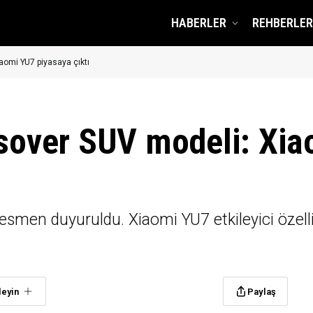
HABERLER
REHBERLER
aomi YU7 piyasaya çıktı
ssover SUV modeli: Xi
smen duyuruldu. Xiaomi YU7 etkileyici özellikl
leyin
Paylaş