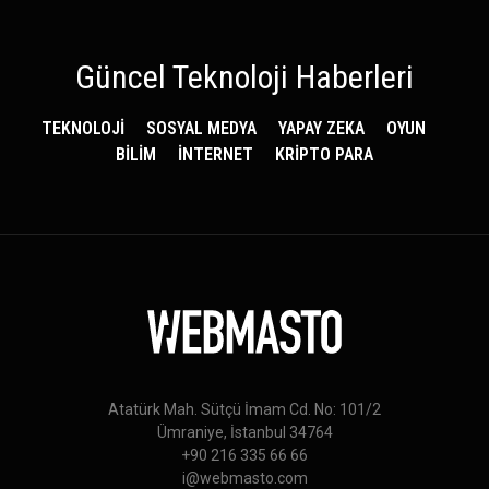
Güncel Teknoloji Haberleri
TEKNOLOJİ
SOSYAL MEDYA
YAPAY ZEKA
OYUN
BİLİM
İNTERNET
KRİPTO PARA
Atatürk Mah. Sütçü İmam Cd. No: 101/2
Ümraniye, İstanbul 34764
+90 216 335 66 66
i@webmasto.com