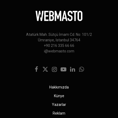
Atatürk Mah. Sütçü İmam Cd. No: 101/2
Ümraniye, İstanbul 34764
+90 216 335 66 66
i@webmasto.com
Facebook
X
Instagram
YouTube
LinkedIn
WhatsApp
(Twitter)
Hakkımızda
Künye
Yazarlar
Reklam