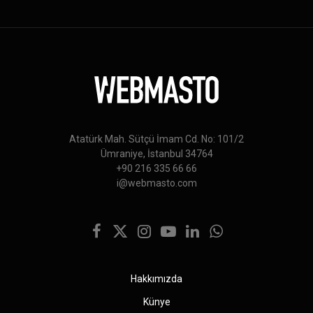
Atatürk Mah. Sütçü İmam Cd. No: 101/2
Ümraniye, İstanbul 34764
+90 216 335 66 66
i@webmasto.com
Facebook
X
Instagram
YouTube
LinkedIn
WhatsApp
(Twitter)
Hakkımızda
Künye