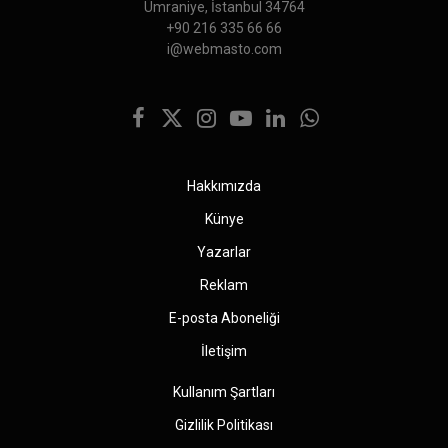
Ümraniye, İstanbul 34764
+90 216 335 66 66
i@webmasto.com
Facebook
X
Instagram
YouTube
LinkedIn
WhatsApp
(Twitter)
Hakkımızda
Künye
Yazarlar
Reklam
E-posta Aboneliği
İletişim
Kullanım Şartları
Gizlilik Politikası