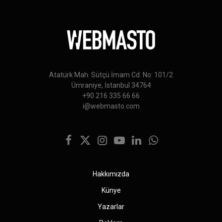
Atatürk Mah. Sütçü İmam Cd. No: 101/2
Ümraniye, İstanbul 34764
+90 216 335 66 66
i@webmasto.com
Facebook
X
Instagram
YouTube
LinkedIn
WhatsApp
(Twitter)
Hakkımızda
Künye
Yazarlar