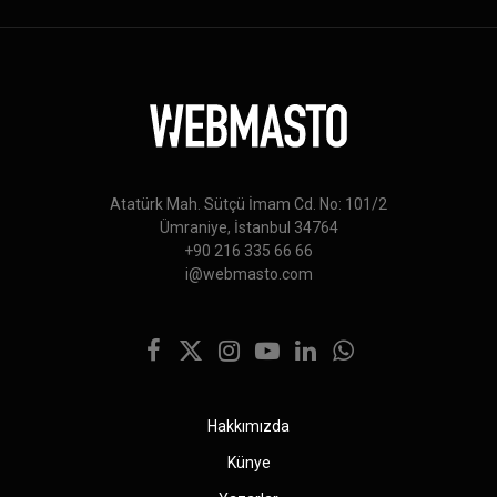
Atatürk Mah. Sütçü İmam Cd. No: 101/2
Ümraniye, İstanbul 34764
+90 216 335 66 66
i@webmasto.com
Facebook
X
Instagram
YouTube
LinkedIn
WhatsApp
(Twitter)
Hakkımızda
Künye