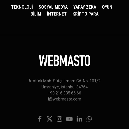
TEKNOLOJİ
SOSYAL MEDYA
YAPAY ZEKA
OYUN
BİLİM
İNTERNET
KRİPTO PARA
Atatürk Mah. Sütçü İmam Cd. No: 101/2
Ümraniye, İstanbul 34764
+90 216 335 66 66
i@webmasto.com
Facebook
X
Instagram
YouTube
LinkedIn
WhatsApp
(Twitter)