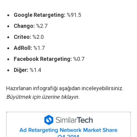
Google Retargeting:
%91.5
Chango:
%2.7
Criteo:
%2.0
AdRoll:
%1.7
Facebook Retargeting:
%0.7
Diğer:
%1.4
Hazırlanan infografiği aşağıdan inceleyebilirsiniz.
Büyütmek için üzerine tıklayın.