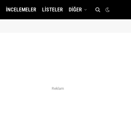
İNCELEMELER
LISTELER
DIĞER
ı
Reklam