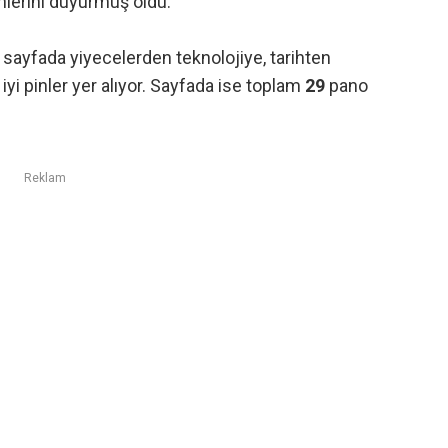
inlerini duyurmuş oldu.
u sayfada yiyecelerden teknolojiye, tarihten
i pinler yer alıyor. Sayfada ise t
oplam
29
pano
Reklam