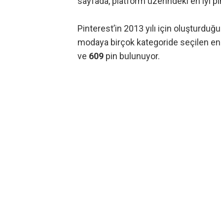
sayfada, platform üzerindeki en iyi p
Pinterest’in 2013 yılı için oluşturduğ
modaya birçok kategoride seçilen en iy
ve
609
pin bulunuyor.