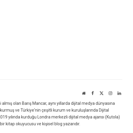
Website
Facebook
X
Instagram
Linked
(Twitter)
ni almış olan Barış Mancar, aynı yıllarda dijital medya dünyasına
urmuş ve Türkiye'nin çeşitli kurum ve kuruluşlarında Dijital
019 yılında kurduğu Londra merkezli dijital medya ajansı (Kutola)
bir kitap okuyucusu ve kişisel blog yazarıdır.