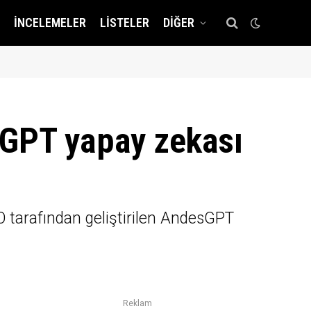
İNCELEMELER
LISTELER
DIĞER
sGPT yapay zekası
O tarafından geliştirilen AndesGPT
Reklam