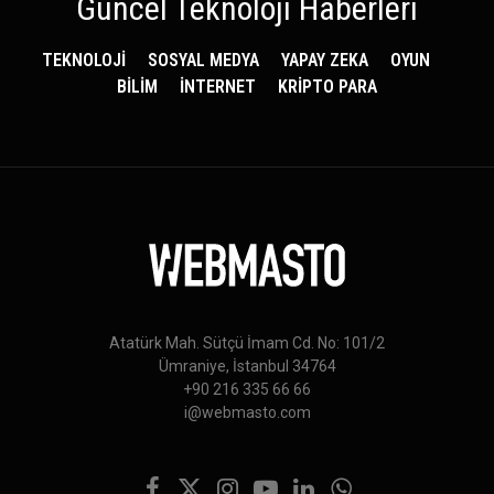
Güncel Teknoloji Haberleri
TEKNOLOJİ
SOSYAL MEDYA
YAPAY ZEKA
OYUN
BİLİM
İNTERNET
KRİPTO PARA
Atatürk Mah. Sütçü İmam Cd. No: 101/2
Ümraniye, İstanbul 34764
+90 216 335 66 66
i@webmasto.com