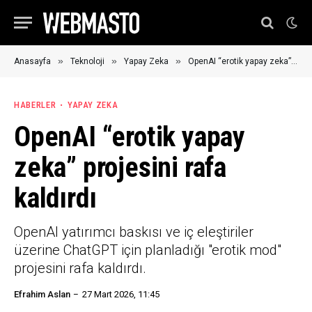
»
»
»
Anasayfa
Teknoloji
Yapay Zeka
OpenAI “erotik yapay zeka” projesini rafa kaldırdı
HABERLER
YAPAY ZEKA
OpenAI “erotik yapay
zeka” projesini rafa
kaldırdı
OpenAI yatırımcı baskısı ve iç eleştiriler
üzerine ChatGPT için planladığı "erotik mod"
projesini rafa kaldırdı.
Efrahim Aslan
27 Mart 2026, 11:45