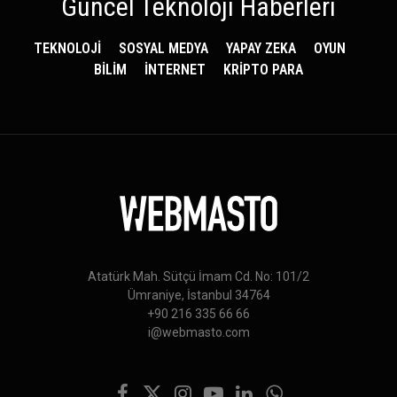
Güncel Teknoloji Haberleri
TEKNOLOJİ
SOSYAL MEDYA
YAPAY ZEKA
OYUN
BİLİM
İNTERNET
KRİPTO PARA
Atatürk Mah. Sütçü İmam Cd. No: 101/2
Ümraniye, İstanbul 34764
+90 216 335 66 66
i@webmasto.com