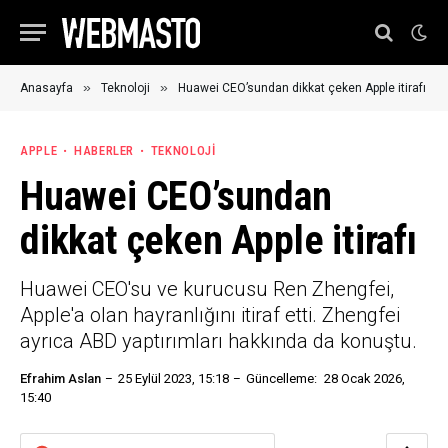
»
»
Anasayfa
Teknoloji
Huawei CEO’sundan dikkat çeken Apple itirafı
APPLE
HABERLER
TEKNOLOJI
Huawei CEO’sundan
dikkat çeken Apple itirafı
Huawei CEO'su ve kurucusu Ren Zhengfei,
Apple'a olan hayranlığını itiraf etti. Zhengfei
ayrıca ABD yaptırımları hakkında da konuştu.
Efrahim Aslan
25 Eylül 2023, 15:18
Güncelleme:
28 Ocak 2026,
15:40