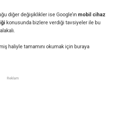
ğu diğer değişiklikler ise Google’ın
mobil cihaz
iği
konusunda bizlere verdiği tavsiyeler ile bu
lakalı.
miş haliyle tamamını okumak için
buraya
Reklam