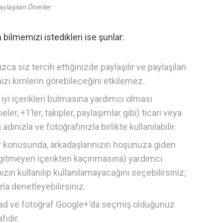
ylaşılan Öneriler
n bilmemizi istedikleri ise şunlar:
zca siz tercih ettiğinizde paylaşılır ve paylaşılan
inizi kimlerin görebileceğini etkilemez.
 iyi içerikleri bulmasına yardımcı olması
ler, +1’ler, takipler, paylaşımlar gibi) ticari veya
ınızla ve fotoğrafınızla birlikte kullanılabilir.
er konusunda, arkadaşlarınızın hoşunuza giden
gitmeyen içerikten kaçınmasına) yardımcı
ızın kullanılıp kullanılamayacağını seçebilirsiniz;
rla denetleyebilirsiniz.
 ad ve fotoğraf
Google+
‘da seçmiş olduğunuz
fıdır.