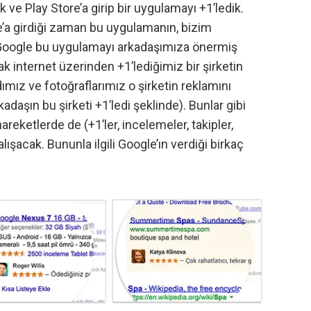
k ve Play Store’a girip bir uygulamayı +1’ledik.
e’a girdiği zaman bu uygulamanın, bizim
i Google bu uygulamayı arkadaşımıza önermiş
k internet üzerinden +1’lediğimiz bir şirketin
dımız ve fotoğraflarımız o şirketin reklamını
daşın bu şirketi +1’ledi şeklinde). Bunlar gibi
reketlerde de (+1’ler, incelemeler, takipler,
lışacak. Bununla ilgili Google’ın verdiği birkaç