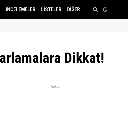
İNCELEMELER
LISTELER
DIĞER
yarlamalara Dikkat!
Reklam