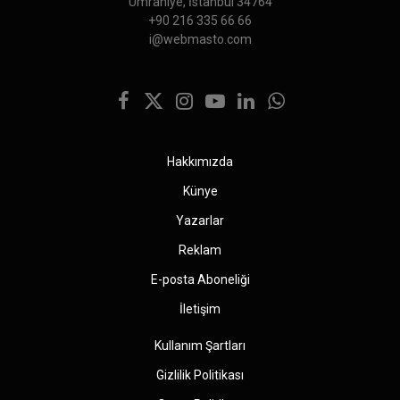
Ümraniye, İstanbul 34764
+90 216 335 66 66
i@webmasto.com
Facebook
X
Instagram
YouTube
LinkedIn
WhatsApp
(Twitter)
Hakkımızda
Künye
Yazarlar
Reklam
E-posta Aboneliği
İletişim
Kullanım Şartları
Gizlilik Politikası