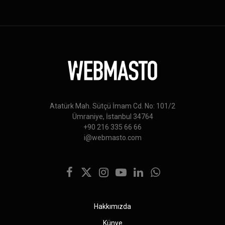
Atatürk Mah. Sütçü İmam Cd. No: 101/2
Ümraniye, İstanbul 34764
+90 216 335 66 66
i@webmasto.com
Facebook
X
Instagram
YouTube
LinkedIn
WhatsApp
(Twitter)
Hakkımızda
Künye