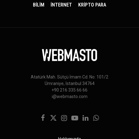
BİLİM
İNTERNET
KRİPTO PARA
Atatürk Mah. Sütçü İmam Cd. No: 101/2
Ümraniye, İstanbul 34764
+90 216 335 66 66
i@webmasto.com
Facebook
X
Instagram
YouTube
LinkedIn
WhatsApp
(Twitter)
Hakkımızda