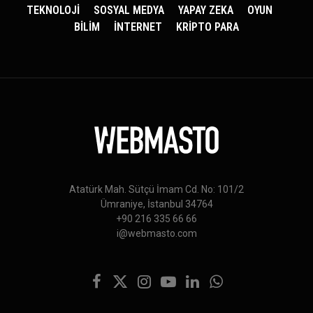
TEKNOLOJİ
SOSYAL MEDYA
YAPAY ZEKA
OYUN
BİLİM
İNTERNET
KRİPTO PARA
Atatürk Mah. Sütçü İmam Cd. No: 101/2
Ümraniye, İstanbul 34764
+90 216 335 66 66
i@webmasto.com
Facebook
X
Instagram
YouTube
LinkedIn
WhatsApp
(Twitter)