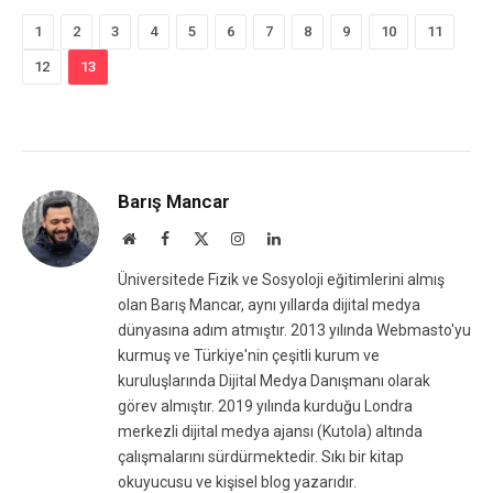
1
2
3
4
5
6
7
8
9
10
11
12
13
Barış Mancar
Website
Facebook
X
Instagram
LinkedIn
(Twitter)
Üniversitede Fizik ve Sosyoloji eğitimlerini almış
olan Barış Mancar, aynı yıllarda dijital medya
dünyasına adım atmıştır. 2013 yılında Webmasto'yu
kurmuş ve Türkiye'nin çeşitli kurum ve
kuruluşlarında Dijital Medya Danışmanı olarak
görev almıştır. 2019 yılında kurduğu Londra
merkezli dijital medya ajansı (Kutola) altında
çalışmalarını sürdürmektedir. Sıkı bir kitap
okuyucusu ve kişisel blog yazarıdır.