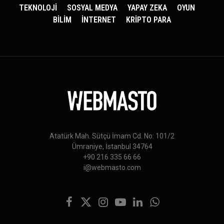
TEKNOLOJİ
SOSYAL MEDYA
YAPAY ZEKA
OYUN
BİLİM
İNTERNET
KRİPTO PARA
Atatürk Mah. Sütçü İmam Cd. No: 101/2
Ümraniye, İstanbul 34764
+90 216 335 66 66
i@webmasto.com
Facebook
X
Instagram
YouTube
LinkedIn
WhatsApp
(Twitter)