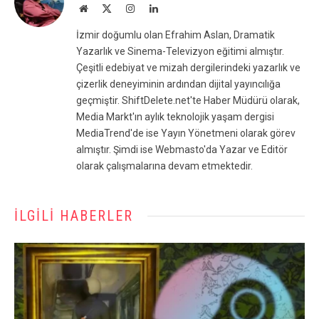
Website
X
Instagram
LinkedIn
(Twitter)
İzmir doğumlu olan Efrahim Aslan, Dramatik
Yazarlık ve Sinema-Televizyon eğitimi almıştır.
Çeşitli edebiyat ve mizah dergilerindeki yazarlık ve
çizerlik deneyiminin ardından dijital yayıncılığa
geçmiştir. ShiftDelete.net'te Haber Müdürü olarak,
Media Markt'ın aylık teknolojik yaşam dergisi
MediaTrend'de ise Yayın Yönetmeni olarak görev
almıştır. Şimdi ise Webmasto'da Yazar ve Editör
olarak çalışmalarına devam etmektedir.
İLGILI HABERLER