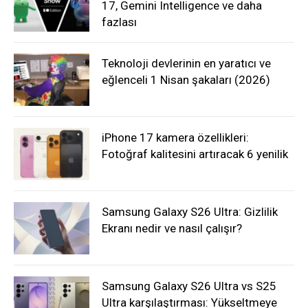
17, Gemini Intelligence ve daha
fazlası
Teknoloji devlerinin en yaratıcı ve
eğlenceli 1 Nisan şakaları (2026)
iPhone 17 kamera özellikleri:
Fotoğraf kalitesini artıracak 6 yenilik
Samsung Galaxy S26 Ultra: Gizlilik
Ekranı nedir ve nasıl çalışır?
Samsung Galaxy S26 Ultra vs S25
Ultra karşılaştırması: Yükseltmeye