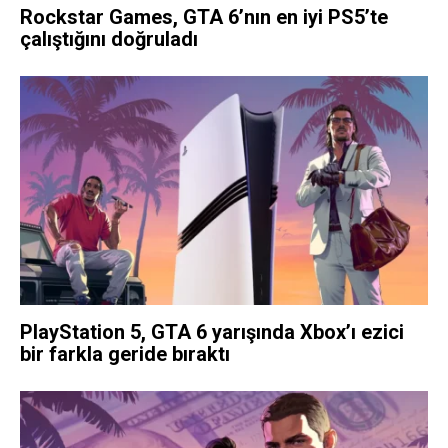
Rockstar Games, GTA 6’nın en iyi PS5’te
çalıştığını doğruladı
PlayStation 5, GTA 6 yarışında Xbox’ı ezici
bir farkla geride bıraktı