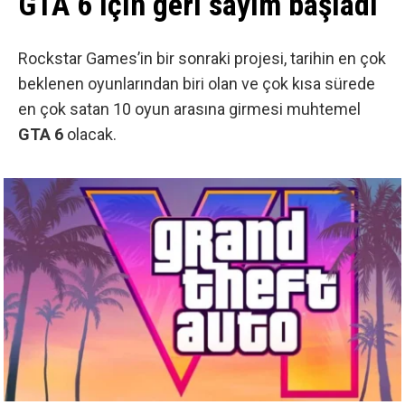
GTA 6 için geri sayım başladı
Rockstar Games’in bir sonraki projesi, tarihin en çok
beklenen oyunlarından biri olan ve çok kısa sürede
en çok satan 10 oyun arasına girmesi muhtemel
GTA 6
olacak.