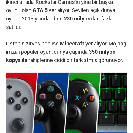
ikinci sırada, Rockstar Games’in yine bir başka
oyunu olan
GTA 5
yer alıyor. Sevilen açık dünya
oyunu 2013 yılından beri
230 milyondan
fazla
satıldı.
Listenin zirvesinde ise
Minecraft
yer alıyor. Mojang
imzalı popüler oyun, dünya çapında
350 milyon
kopya
ile rakiplerine ciddi bir fark atmış görünüyor.