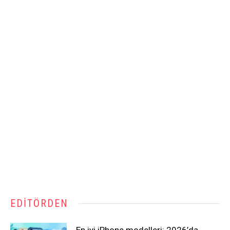
EDITÖRDEN
En iyi iPhone modelleri: 2026’da