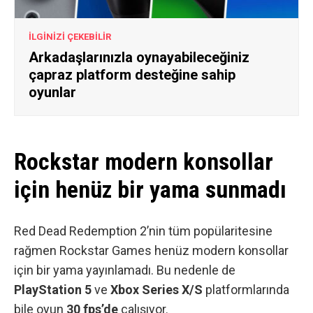
İLGİNİZİ ÇEKEBİLİR
Arkadaşlarınızla oynayabileceğiniz
çapraz platform desteğine sahip
oyunlar
Rockstar modern konsollar
için henüz bir yama sunmadı
Red Dead Redemption 2’nin tüm popülaritesine
rağmen Rockstar Games henüz modern konsollar
için bir yama yayınlamadı. Bu nedenle de
PlayStation 5
ve
Xbox Series X/S
platformlarında
bile oyun
30 fps’de
çalışıyor.