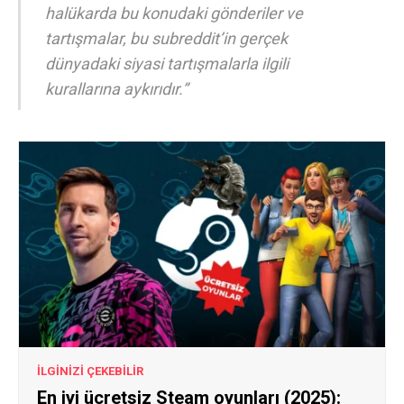
halükarda bu konudaki gönderiler ve
tartışmalar, bu subreddit’in gerçek
dünyadaki siyasi tartışmalarla ilgili
kurallarına aykırıdır.”
İLGİNİZİ ÇEKEBİLİR
En iyi ücretsiz Steam oyunları (2025):