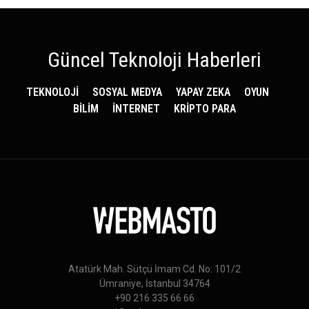
Güncel Teknoloji Haberleri
TEKNOLOJİ
SOSYAL MEDYA
YAPAY ZEKA
OYUN
BİLİM
İNTERNET
KRİPTO PARA
Atatürk Mah. Sütçü İmam Cd. No: 101/2
Ümraniye, İstanbul 34764
+90 216 335 66 66