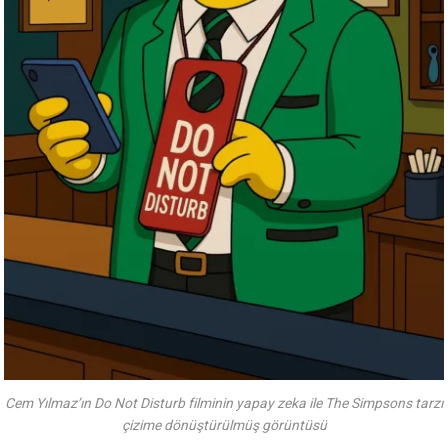
Cem Yılmaz’ın Do Not Disturb filminin yapay zeka ile The Simpsons tarzı
çizime dönüştürülmüş görüntüsü