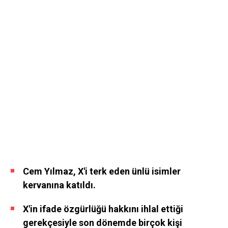
Cem Yılmaz, X'i terk eden ünlü isimler
kervanına katıldı.
X'in ifade özgürlüğü hakkını ihlal ettiği
gerekçesiyle son dönemde birçok kişi