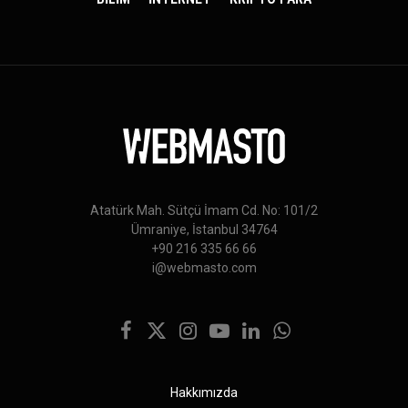
Atatürk Mah. Sütçü İmam Cd. No: 101/2
Ümraniye, İstanbul 34764
+90 216 335 66 66
i@webmasto.com
Facebook
X
Instagram
YouTube
LinkedIn
WhatsApp
(Twitter)
Hakkımızda