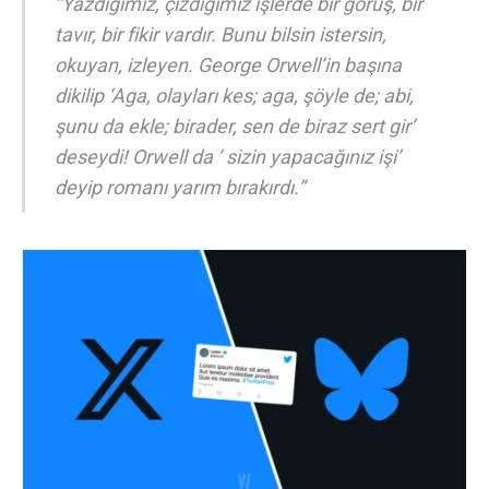
“Yazdığımız, çizdiğimiz işlerde bir görüş, bir
tavır, bir fikir vardır. Bunu bilsin istersin,
okuyan, izleyen. George Orwell’in başına
dikilip ‘Aga, olayları kes; aga, şöyle de; abi,
şunu da ekle; birader, sen de biraz sert gir’
deseydi! Orwell da ‘ sizin yapacağınız işi’
deyip romanı yarım bırakırdı.”