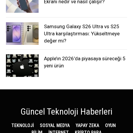
Ekranı nedir ve nasıl çalışır?
Samsung Galaxy S26 Ultra vs S25
Ultra karşılaştırması: Yükseltmeye
değer mi?
Apple’ın 2026’da piyasaya süreceği 5
yeni ürün
Güncel Teknoloji Haberleri
TEKNOLOJİ
SOSYAL MEDYA
YAPAY ZEKA
OYUN
BİLİM
İNTERNET
KRİPTO PARA