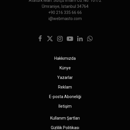
Atatürk Mah. Sütçü İmam Cd. No: 101/2
Ümraniye, İstanbul 34764
+90 216 335 66 66
i@webmasto.com
Facebook
X
Instagram
YouTube
LinkedIn
WhatsApp
(Twitter)
Hakkımızda
Künye
Yazarlar
Reklam
E-posta Aboneliği
İletişim
Kullanım Şartları
Gizlilik Politikası