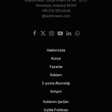
Atatürk Mah. Sütçü İmam Cd. No: 101/2
Ümraniye, İstanbul 34764
+90 216 335 66 66
i@webmasto.com
Facebook
X
Instagram
YouTube
LinkedIn
WhatsApp
(Twitter)
Hakkımızda
Künye
Yazarlar
Reklam
E-posta Aboneliği
İletişim
Kullanım Şartları
Gizlilik Politikası