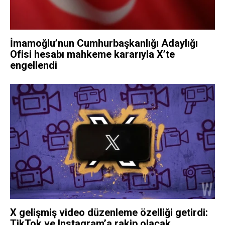
İmamoğlu’nun Cumhurbaşkanlığı Adaylığı
Ofisi hesabı mahkeme kararıyla X’te
engellendi
X gelişmiş video düzenleme özelliği getirdi:
TikTok ve Instagram’a rakip olacak