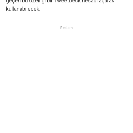
geçen bu özelliği bir
TweetDeck
hesabı açarak
kullanabilecek.
Reklam