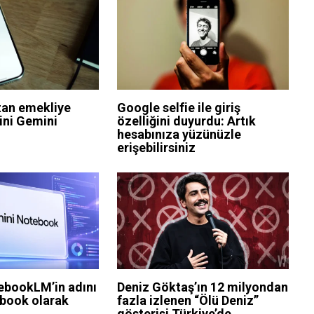
tan emekliye
Google selfie ile giriş
rini Gemini
özelliğini duyurdu: Artık
hesabınıza yüzünüzle
erişebilirsiniz
ebookLM’in adını
Deniz Göktaş’ın 12 milyondan
book olarak
fazla izlenen “Ölü Deniz”
gösterisi Türkiye’de