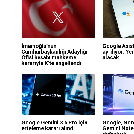
İmamoğlu’nun
Google Asis
Cumhurbaşkanlığı Adaylığı
ayrılıyor: Ye
Ofisi hesabı mahkeme
alacak
kararıyla X’te engellendi
Google Gemini 3.5 Pro için
Google, Not
erteleme kararı alındı
Gemini Note
değiştirdi