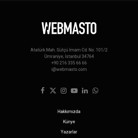
Atatürk Mah. Sütçü İmam Cd. No: 101/2
Ümraniye, İstanbul 34764
+90 216 335 66 66
i@webmasto.com
Facebook
X
Instagram
YouTube
LinkedIn
WhatsApp
(Twitter)
Hakkımızda
Künye
Yazarlar