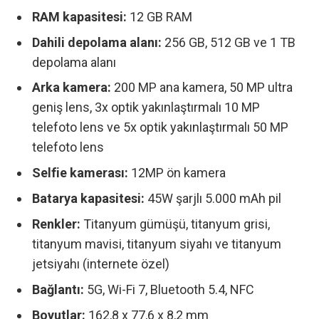
RAM kapasitesi:
12 GB RAM
Dahili depolama alanı:
256 GB, 512 GB ve 1 TB
depolama alanı
Arka kamera:
200 MP ana kamera, 50 MP ultra
geniş lens, 3x optik yakınlaştırmalı 10 MP
telefoto lens ve 5x optik yakınlaştırmalı 50 MP
telefoto lens
Selfie kamerası:
12MP ön kamera
Batarya kapasitesi:
45W şarjlı 5.000 mAh pil
Renkler:
Titanyum gümüşü, titanyum grisi,
titanyum mavisi, titanyum siyahı ve titanyum
jetsiyahı (internete özel)
Bağlantı:
5G, Wi-Fi 7, Bluetooth 5.4, NFC
Boyutlar:
162,8 x 77,6 x 8,2 mm