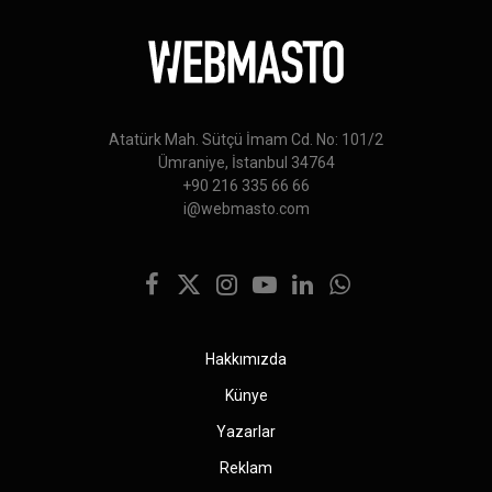
Atatürk Mah. Sütçü İmam Cd. No: 101/2
Ümraniye, İstanbul 34764
+90 216 335 66 66
i@webmasto.com
Facebook
X
Instagram
YouTube
LinkedIn
WhatsApp
(Twitter)
Hakkımızda
Künye
Yazarlar
Reklam