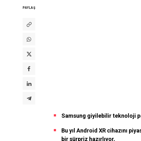
PAYLAŞ
Samsung giyilebilir teknoloji pa
Bu yıl Android XR cihazını piy
bir sürpriz hazırlıyor.