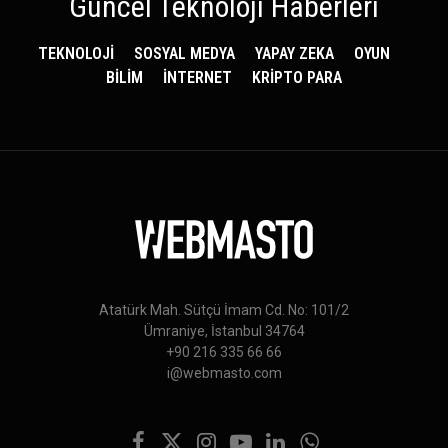
Güncel Teknoloji Haberleri
TEKNOLOJİ
SOSYAL MEDYA
YAPAY ZEKA
OYUN
BİLİM
İNTERNET
KRİPTO PARA
Atatürk Mah. Sütçü İmam Cd. No: 101/2
Ümraniye, İstanbul 34764
+90 216 335 66 66
i@webmasto.com