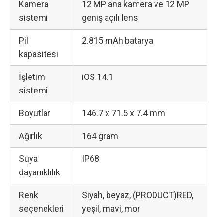
Kamera
12 MP ana kamera ve 12 MP
sistemi
geniş açılı lens
Pil
2.815 mAh batarya
kapasitesi
İşletim
iOS 14.1
sistemi
Boyutlar
146.7 x 71.5 x 7.4 mm
Ağırlık
164 gram
Suya
IP68
dayanıklılık
Renk
Siyah, beyaz, (PRODUCT)RED,
seçenekleri
yeşil, mavi, mor