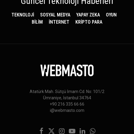
Güncel Teknoloji Haberleri
TEKNOLOJİ
SOSYAL MEDYA
YAPAY ZEKA
OYUN
BİLİM
İNTERNET
KRİPTO PARA
Atatürk Mah. Sütçü İmam Cd. No: 101/2
Ümraniye, İstanbul 34764
+90 216 335 66 66
i@webmasto.com
Facebook
X
Instagram
YouTube
LinkedIn
WhatsApp