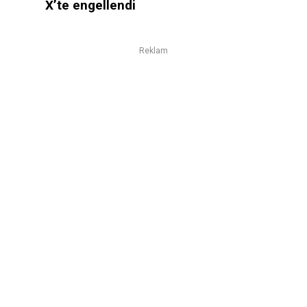
X’te engellendi
Reklam