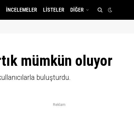
İNCELEMELER
LISTELER
DIĞER
rtık mümkün oluyor
llanıcılarla buluşturdu.
Reklam