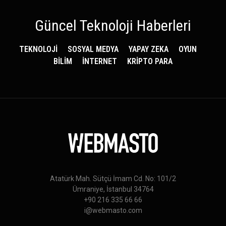
Güncel Teknoloji Haberleri
TEKNOLOJİ
SOSYAL MEDYA
YAPAY ZEKA
OYUN
BİLİM
İNTERNET
KRİPTO PARA
Atatürk Mah. Sütçü İmam Cd. No: 101/2
Ümraniye, İstanbul 34764
+90 216 335 66 66
i@webmasto.com