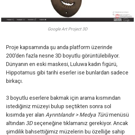
Google Art Project 3D
Proje kapsamında şu anda platform üzerinde
200’den fazla nesne 3D boyutlu görüntülebiliyor.
Dünyanın en eski maskesi
,
Luluwa kadın figürü
,
Hippotamus
gibi tarihi eserler ise bunlardan sadece
birkaçı.
3 boyutlu eserlere bakmak için arama kısmından
istediğiniz müzeyi bulup seçtikten sonra sol
kısımda yer alan
Ayrıntılandır > Medya Türü
menüsü
altından
3D
seçeneğine tıklamanız gerekiyor. Ancak
şimdilik bahsettiğimiz müzelerin bu özelliğe sahip