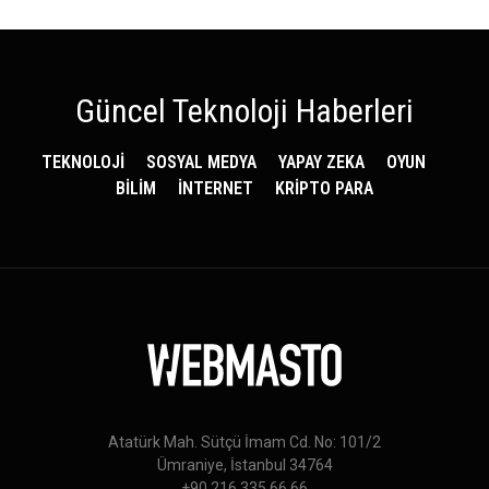
Güncel Teknoloji Haberleri
TEKNOLOJİ
SOSYAL MEDYA
YAPAY ZEKA
OYUN
BİLİM
İNTERNET
KRİPTO PARA
Atatürk Mah. Sütçü İmam Cd. No: 101/2
Ümraniye, İstanbul 34764
+90 216 335 66 66