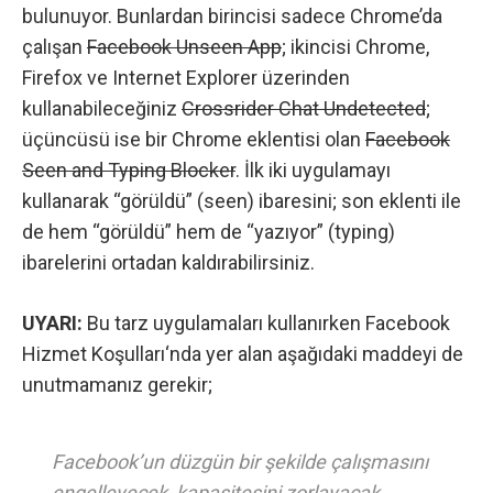
bulunuyor. Bunlardan birincisi sadece Chrome’da
çalışan
Facebook Unseen App
; ikincisi Chrome,
Firefox ve Internet Explorer üzerinden
kullanabileceğiniz
Crossrider Chat Undetected
;
üçüncüsü ise bir Chrome eklentisi olan
Facebook
Seen and Typing Blocker
. İlk iki uygulamayı
kullanarak “görüldü” (seen) ibaresini; son eklenti ile
de hem “görüldü” hem de “yazıyor” (typing)
ibarelerini ortadan kaldırabilirsiniz.
UYARI:
Bu tarz uygulamaları kullanırken
Facebook
Hizmet Koşulları
‘nda yer alan aşağıdaki maddeyi de
unutmamanız gerekir;
Facebook’un düzgün bir şekilde çalışmasını
engelleyecek, kapasitesini zorlayacak,