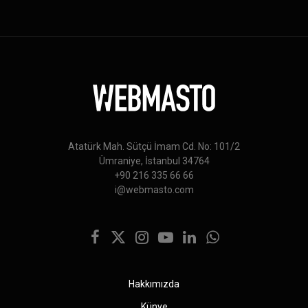
Atatürk Mah. Sütçü İmam Cd. No: 101/2
Ümraniye, İstanbul 34764
+90 216 335 66 66
i@webmasto.com
Facebook
X
Instagram
YouTube
LinkedIn
WhatsApp
(Twitter)
Hakkımızda
Künye