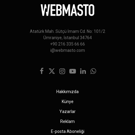
Atatürk Mah. Sütçü İmam Cd. No: 101/2
Ümraniye, İstanbul 34764
+90 216 335 66 66
i@webmasto.com
Facebook
X
Instagram
YouTube
LinkedIn
WhatsApp
(Twitter)
Hakkımızda
Künye
Yazarlar
Reklam
E-posta Aboneliği