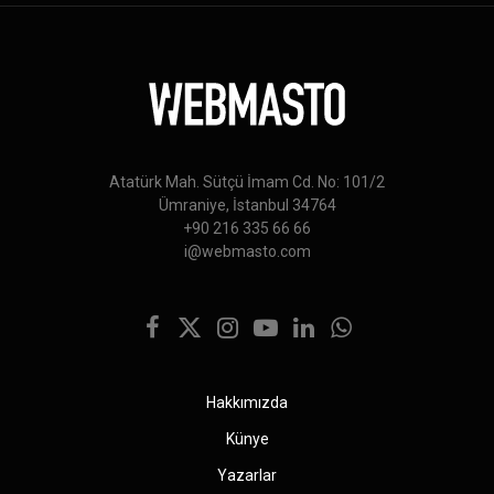
Atatürk Mah. Sütçü İmam Cd. No: 101/2
Ümraniye, İstanbul 34764
+90 216 335 66 66
i@webmasto.com
Facebook
X
Instagram
YouTube
LinkedIn
WhatsApp
(Twitter)
Hakkımızda
Künye
Yazarlar