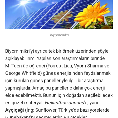
biyomimikri
Biyomimikri’yi ayrıca tek bir örnek üzerinden şöyle
açıklayabilirim: Yapılan son araştırmaların birinde
MIT’den üç öğrenci (Forrest Liau, Vyom Sharma ve
George Whitfield) güneş enerjisinden faydalanmak
için kurulan güneş panelleriyle ilgili bir araştırma
yapmışlardır. Amaç bu panellerle daha çok enerji
elde edebilmektir. Bunun için doğadan seçilebilecek
en güzel materyali
Helianthus annuus
‘u
,
yani
Ayçiçeği
(İng: Sunflower, Türkiye’de bazı yörelerde:
Günebakan)’ni seçmişlerdir. Bu çiçekler