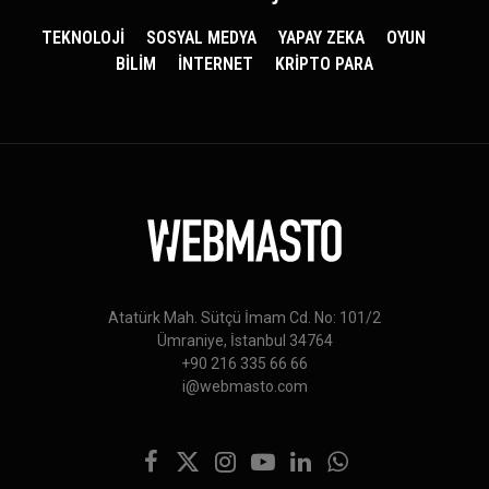
TEKNOLOJİ
SOSYAL MEDYA
YAPAY ZEKA
OYUN
BİLİM
İNTERNET
KRİPTO PARA
Atatürk Mah. Sütçü İmam Cd. No: 101/2
Ümraniye, İstanbul 34764
+90 216 335 66 66
i@webmasto.com
Facebook
X
Instagram
YouTube
LinkedIn
WhatsApp